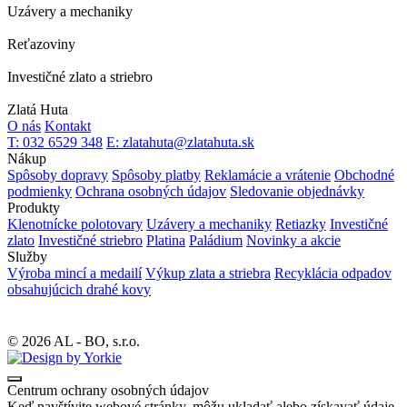
Uzávery a mechaniky
Reťazoviny
Investičné zlato a striebro
Zlatá Huta
O nás
Kontakt
T: 032 6529 348
E: zlatahuta@zlatahuta.sk
Nákup
Spôsoby dopravy
Spôsoby platby
Reklamácie a vrátenie
Obchodné
podmienky
Ochrana osobných údajov
Sledovanie objednávky
Produkty
Klenotnícke polotovary
Uzávery a mechaniky
Retiazky
Investičné
zlato
Investičné striebro
Platina
Paládium
Novinky a akcie
Služby
Výroba mincí a medailí
Výkup zlata a striebra
Recyklácia odpadov
obsahujúcich drahé kovy
© 2026 AL - BO, s.r.o.
Centrum ochrany osobných údajov
Keď navštívite webové stránky, môžu ukladať alebo získavať údaje