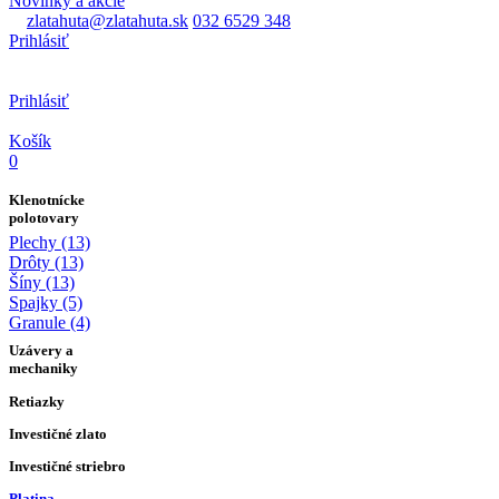
Novinky a akcie
zlatahuta@zlatahuta.sk
032 6529 348
Prihlásiť
Prihlásiť
Košík
0
Klenotnícke
polotovary
Plechy (13)
Drôty (13)
Šíny (13)
Spajky (5)
Granule (4)
Uzávery a
mechaniky
Retiazky
Investičné zlato
Investičné striebro
Platina