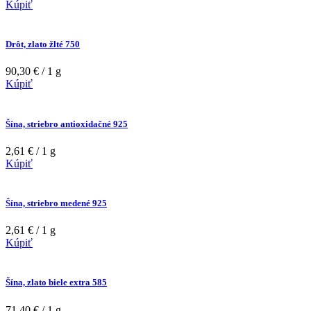
Kúpiť
Drôt, zlato žlté 750
90,30 € / 1 g
Kúpiť
Šína, striebro antioxidačné 925
2,61 € / 1 g
Kúpiť
Šína, striebro medené 925
2,61 € / 1 g
Kúpiť
Šína, zlato biele extra 585
71,40 € / 1 g