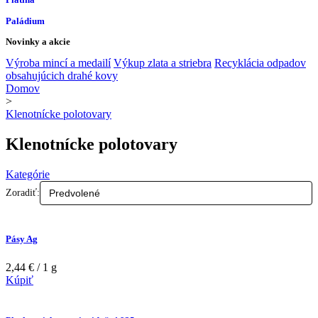
Paládium
Novinky a akcie
Výroba mincí a medailí
Výkup zlata a striebra
Recyklácia odpadov
obsahujúcich drahé kovy
Domov
>
Klenotnícke polotovary
Klenotnícke polotovary
Kategórie
Zoradiť:
Pásy Ag
2,44 € / 1 g
Kúpiť