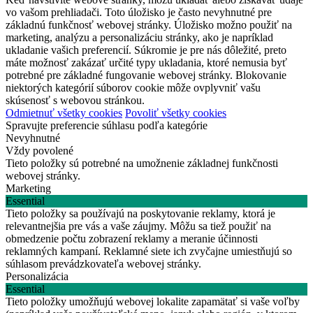
vo vašom prehliadači. Toto úložisko je často nevyhnutné pre
základnú funkčnosť webovej stránky. Úložisko možno použiť na
marketing, analýzu a personalizáciu stránky, ako je napríklad
ukladanie vašich preferencií. Súkromie je pre nás dôležité, preto
máte možnosť zakázať určité typy ukladania, ktoré nemusia byť
potrebné pre základné fungovanie webovej stránky. Blokovanie
niektorých kategórií súborov cookie môže ovplyvniť vašu
skúsenosť s webovou stránkou.
Odmietnuť všetky cookies
Povoliť všetky cookies
Spravujte preferencie súhlasu podľa kategórie
Nevyhnutné
Vždy povolené
Tieto položky sú potrebné na umožnenie základnej funkčnosti
webovej stránky.
Marketing
Essential
Tieto položky sa používajú na poskytovanie reklamy, ktorá je
relevantnejšia pre vás a vaše záujmy. Môžu sa tiež použiť na
obmedzenie počtu zobrazení reklamy a meranie účinnosti
reklamných kampaní. Reklamné siete ich zvyčajne umiestňujú so
súhlasom prevádzkovateľa webovej stránky.
Personalizácia
Essential
Tieto položky umožňujú webovej lokalite zapamätať si vaše voľby