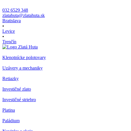
032 6529 348
zlatahuta@zlatahuta.sk
Bratislava
•
Levice
•
Trenčín
Klenotnícke polotovary
Uzávery a mechaniky
Retiazky
Investičné zlato
Investičné striebro
Platina
Paládium