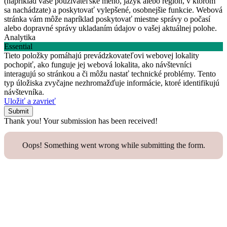
(napríklad vaše používateľské meno, jazyk alebo región, v ktorom
sa nachádzate) a poskytovať vylepšené, osobnejšie funkcie. Webová
stránka vám môže napríklad poskytovať miestne správy o počasí
alebo dopravné správy ukladaním údajov o vašej aktuálnej polohe.
Analytika
Essential
Tieto položky pomáhajú prevádzkovateľovi webovej lokality
pochopiť, ako funguje jej webová lokalita, ako návštevníci
interagujú so stránkou a či môžu nastať technické problémy. Tento
typ úložiska zvyčajne nezhromažďuje informácie, ktoré identifikujú
návštevníka.
Uložiť a zavrieť
Thank you! Your submission has been received!
Oops! Something went wrong while submitting the form.